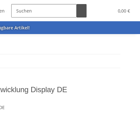
en & Tins
Zubehör
0,00 €
gbare Artikel!
icklung Display DE
DE